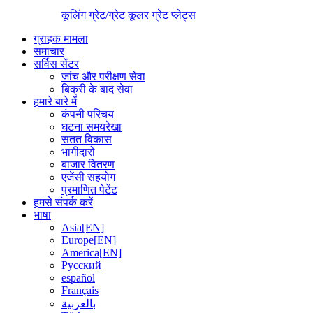
कूलिंग ग्रेट/ग्रेट कूलर ग्रेट प्लेट्स
ग्राहक मामला
समाचार
सर्विस सेंटर
जांच और परीक्षण सेवा
बिक्री के बाद सेवा
हमारे बारे में
कंपनी परिचय
घटना समयरेखा
सतत विकास
भागीदारों
बाजार वितरण
एजेंसी सहयोग
प्रमाणित पेटेंट
हमसे संपर्क करें
भाषा
Asia[EN]
Europe[EN]
America[EN]
Русский
español
Français
بالعربية