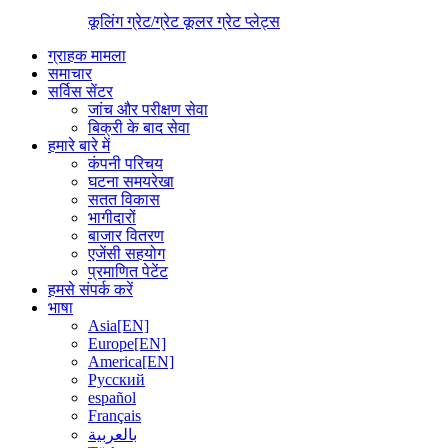
कूलिंग ग्रेट/ग्रेट कूलर ग्रेट प्लेट्स
ग्राहक मामला
समाचार
सर्विस सेंटर
जांच और परीक्षण सेवा
बिक्री के बाद सेवा
हमारे बारे में
कंपनी परिचय
घटना समयरेखा
सतत विकास
भागीदारों
बाजार वितरण
एजेंसी सहयोग
प्रमाणित पेटेंट
हमसे संपर्क करें
भाषा
Asia[EN]
Europe[EN]
America[EN]
Русский
español
Français
بالعربية