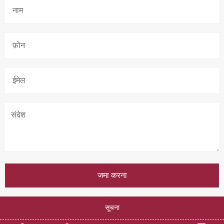
सूचना
कॉपीराइट © 2012-2034 झिलि न्यू मटेरियल सभी अधिकार सुरक्षित