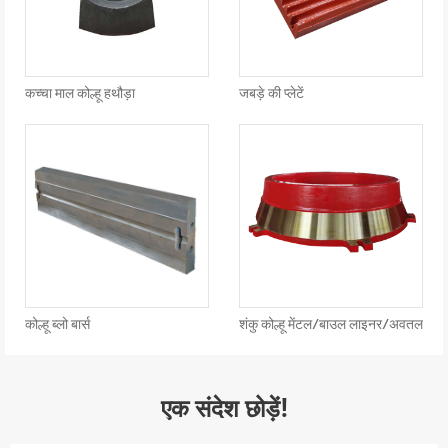
कच्चा माल कोल्हू हथौड़ा
जबड़े की प्लेटें
कोल्हू ब्लो बार्स
शंकु कोल्हू मेंटल/बाउल लाइनर/अवतल
एक संदेश छोड़ें!